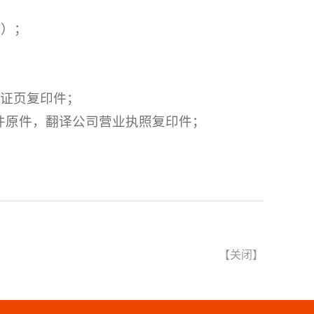
页）；
签证页复印件；
译件原件，翻译公司营业执照复印件；
【
关闭
】