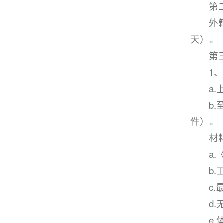
第
外
天）。
第
1
a
b
件）。
材
a
b
c
d
e