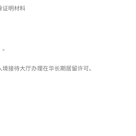
除证明材料
》。
入境接待大厅办理在华长期居留许可。
）