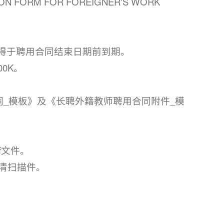
FORM FOR FOREIGNER'S WORK
不得于聘用合同结束日期前到期。
0K。
同_模板》及《长聘外籍教师聘用合同附件_模
f文件。
高清扫描件。