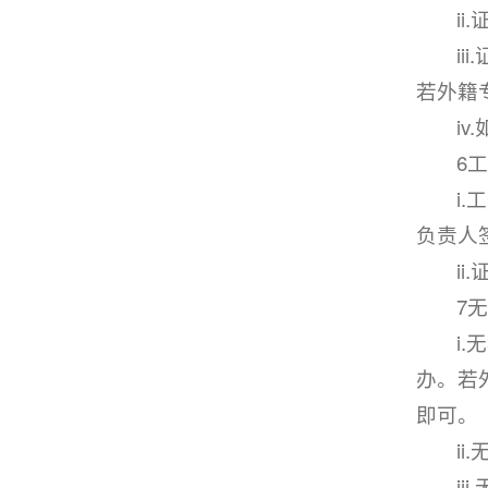
i
i
若外籍
i
6
i
负责人
i
7
i
办。若
即可。
i
i