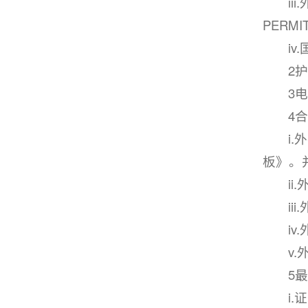
ii
PER
i
2
3
4
i
板》。
i
i
i
v
5
i