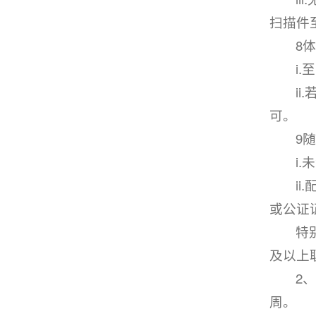
扫描件
8
i
i
可。
9
i
i
或公证
特
及以上
2
周。