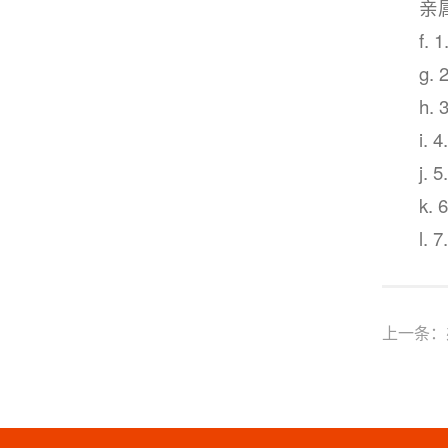
亲
f
g
h
i
j
k.
l
上一条：