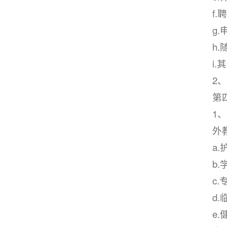
f
g
h
i.
2
第
1
外
a
b
c
d
e