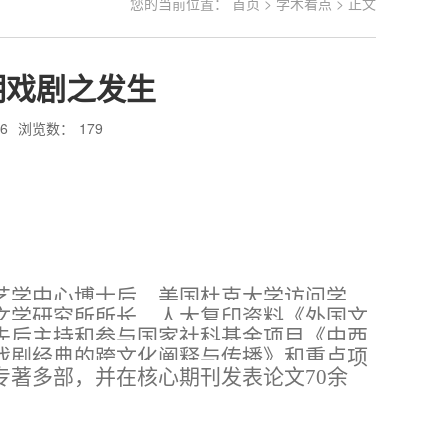
您的当前位置：
首页
>
学术看点
> 正文
期戏剧之发生
6
浏览数：
179
艺学中心博士后，美国杜克大学访问学
文学研究所所长，人大复印资料《外国文
先后主持和参与国家社科基金项目《中西
戏剧经典的跨文化阐释与传播》和重点项
专著多部，并在核心期刊发表论文
70余