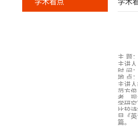
学术看点
学术
主
题
主讲人
时
间
地
点
主讲人
范方俊
者，现
学研究
比较诗
目《英
篇。