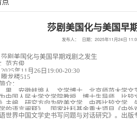
看点
莎剧美国化与美国早
发布人：
日期：2025年11月24日 11:0
：
莎剧美国化与美国早期戏剧之发生
：范方俊
：
2025年11月
26
日
1
9
:00-
20
:30
：腾龙楼
515
简介：
，男，安徽蚌埠人，文学博士，北京师范大学文
为中国人民大学文学院教授、博士生导师、比较
》主编。研究方向为欧美文学、中西比较文学。
学的语言阐释》、国家社科基金重大项目《中外
语世界中国文学史书写问题与对话研究》。出版