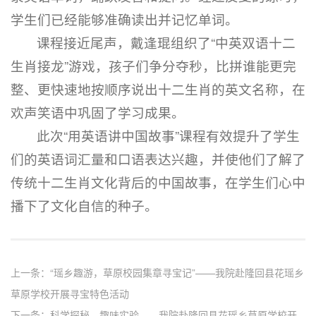
学生们已经能够准确读出并记忆单词。
课程接近尾声，戴逢琨组织了“中英双语十二
生肖接龙”游戏，孩子们争分夺秒，比拼谁能更完
整、更快速地按顺序说出十二生肖的英文名称，在
欢声笑语中巩固了学习成果。
此次“用英语讲中国故事”课程有效提升了学生
们的英语词汇量和口语表达兴趣，并使他们了解了
传统十二生肖文化背后的中国故事，在学生们心中
播下了文化自信的种子。
上一条：
“瑶乡趣游，草原校园集章寻宝记”——我院赴隆回县花瑶乡
草原学校开展寻宝特色活动
下一条：
科学探秘，趣味实验——我院赴隆回县花瑶乡草原学校开