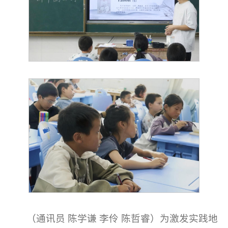
（通讯员 陈学谦 李伶 陈哲睿）为激发实践地