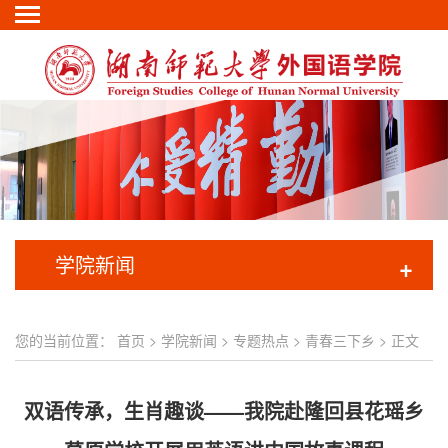
学院新闻
+
您的当前位置：
首页
>
学院新闻
>
专题热点
>
青春三下乡
> 正文
双语传承，生肖趣谈——我院赴隆回县花瑶乡