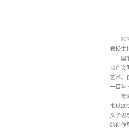
2
教授主
国
旨在资
艺术、
一百年
蒋
书以2
文学思
的创作